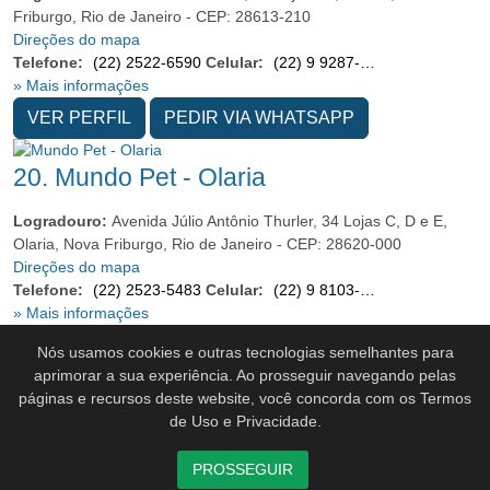
Friburgo, Rio de Janeiro - CEP: 28613-210
Direções do mapa
Telefone:
(22) 2522-6590
Celular:
(22) 9 9287-3172
» Mais informações
VER PERFIL
PEDIR VIA WHATSAPP
20.
Mundo Pet - Olaria
Logradouro:
Avenida Júlio Antônio Thurler, 34 Lojas C, D e E,
Olaria, Nova Friburgo, Rio de Janeiro - CEP: 28620-000
Direções do mapa
Telefone:
(22) 2523-5483
Celular:
(22) 9 8103-5151
» Mais informações
VER PERFIL
PEDIR VIA WHATSAPP
Nós usamos cookies e outras tecnologias semelhantes para
aprimorar a sua experiência. Ao prosseguir navegando pelas
páginas e recursos deste website, você concorda com os Termos
1
2
de Uso e Privacidade.
PROSSEGUIR