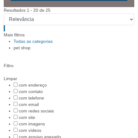
Resultados
1
-
20
de
25
Mais filtros
Todas as categorias
pet shop
Filtro
Limpar
com endereço
com contato
com telefone
com email
com redes sociais
com site
com imagens
com vídeos
com arquivo anexado