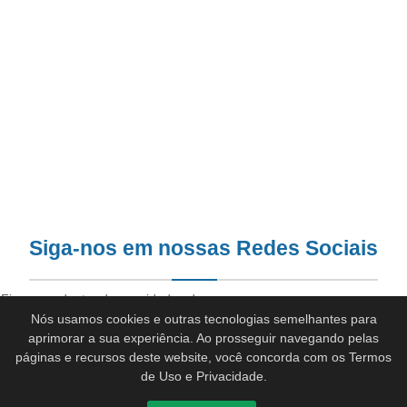
Siga-nos em nossas Redes Sociais
Fique por dentro das novidades do
Nós usamos cookies e outras tecnologias semelhantes para
AgoraFaz para você
aprimorar a sua experiência. Ao prosseguir navegando pelas
Facebook
Youtube
páginas e recursos deste website, você concorda com os Termos
de Uso e Privacidade.